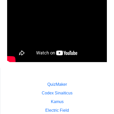
QuizMaker
Codex Sinaiticus
Kamus
Electric Field